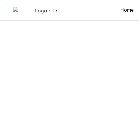
Home
Mansão Explosão Festas
Nossos Cardá